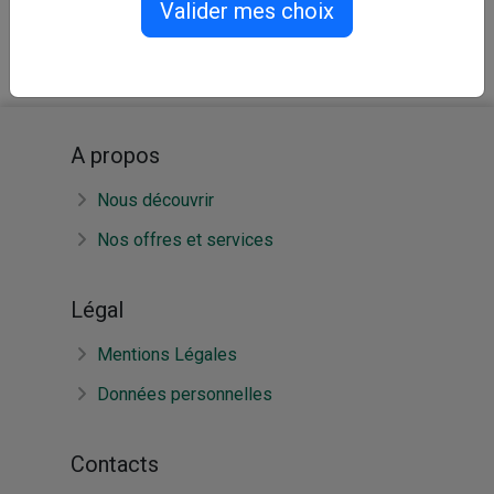
Valider mes choix
Questionnaire SST
La boîte à outils prévention
Document Unique
Moodwork
A propos
Nous découvrir
Nos offres et services
Légal
Mentions Légales
Données personnelles
Contacts