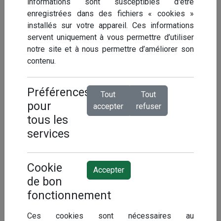
informations sont susceptibles d'être
analyses comparatives de l'absentéisme pour les collectivités de
enregistrées dans des fichiers « cookies »
moins de 30 agents sont peu adaptés).
installés sur votre appareil. Ces informations
servent uniquement à vous permettre d’utiliser
notre site et à nous permettre d’améliorer son
contenu.
Préférences
Tout
Tout
pour
accepter
refuser
tous les
services
Cookie
Accepter
de bon
Permettre une analyse de l'évolution de
+
l'absentéisme
pour adapter votre politique
fonctionnement
de ressources humaines, de prévention et
Ces cookies sont nécessaires au
mettre en place des actions.