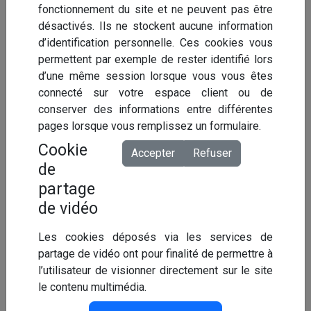
fonctionnement du site et ne peuvent pas être
désactivés. Ils ne stockent aucune information
Une aide
pour compléter votre bilan social.
+
d’identification personnelle. Ces cookies vous
permettent par exemple de rester identifié lors
d’une même session lorsque vous vous êtes
Service inclus sans coût supplémentaire.
+
connecté sur votre espace client ou de
conserver des informations entre différentes
pages lorsque vous remplissez un formulaire.
Cookie
Accepter
Refuser
Nos offres
Gestion dématérialisée
de
partage
Conseils statutaires
Tiers-payant
de vidéo
Gestion des recours
Contrôles médicaux
Les cookies déposés via les services de
Expertises médicales
Aide au retour à l'emploi
partage de vidéo ont pour finalité de permettre à
Gestion de crise
Alimentation de ProrisQ
l’utilisateur de visionner directement sur le site
le contenu multimédia.
Rapport d'absentéisme
Coordinateur prévention