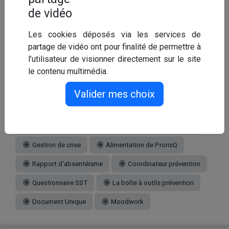
de confidentialité (sans mention de
de vidéo
diagnostic).
Les cookies déposés via les services de
partage de vidéo ont pour finalité de permettre à
l’utilisateur de visionner directement sur le site
Nos offres
Gestion dématérialisée
le contenu multimédia.
Conseils statutaires
Tiers-payant
Valider mes choix
Gestion des recours
Contrôles médicaux
Expertises médicales
Aide au retour à l'emploi
Gestion de crise
Alimentation de ProrisQ
Rapport d'absentéisme
Coordinateur prévention
Questionnaire SST
La boîte à outils prévention
Document Unique
Moodwork