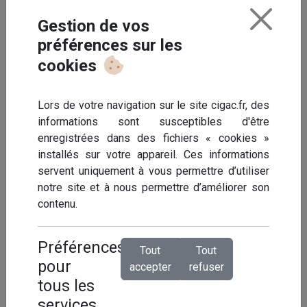
Gestion de vos
Par email,
faites-nous part de votre demande.
préférences sur les
Nous vous adresserons, par la suite, un imprimé à
compléter et à nous retourner par mail.
cookies
Lors de votre navigation sur le site cigac.fr, des
informations sont susceptibles d'être
enregistrées dans des fichiers « cookies »
installés sur votre appareil. Ces informations
servent uniquement à vous permettre d’utiliser
notre site et à nous permettre d’améliorer son
contenu.
Préférences
Tout
Tout
pour
accepter
refuser
tous les
services