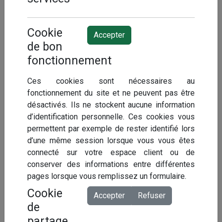
Une expertise pour répondre à de
+
nombreuses demandes :
imputabilité d'un
Cookie
Accepter
évènement déclaré (accident de service,
de bon
maladie professionnelle, ...), estimation de la
fonctionnement
durée de l'arrêt et/ou des soins, date de
consolidation...
Ces cookies sont nécessaires au
fonctionnement du site et ne peuvent pas être
Un accompagnement complet :
notre pôle
+
désactivés. Ils ne stockent aucune information
médical s'occupe de trouver un médecin
d’identification personnelle. Ces cookies vous
expert agréé du département, de rédiger la
permettent par exemple de rester identifié lors
mission d'expertise et de constituer le
d’une même session lorsque vous vous êtes
dossier.
connecté sur votre espace client ou de
conserver des informations entre différentes
Une démarche administrative simplifiée :
pages lorsque vous remplissez un formulaire.
+
nous réceptionnons et vous transmettons le
Cookie
Accepter
Refuser
rapport et les conclusions médico-
de
administratives dans le respect des règles
partage