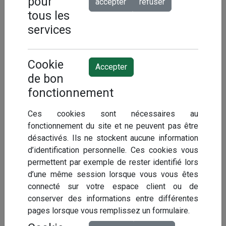
pour
Gestion RH et Organisation
accepter
refuser
tous les
44 %
services
des agents absents
Cookie
au moins une fois dans l'année
Accepter
de bon
fonctionnement
Le CIGAC vous indemnise pour tout ou partie de cette
Ces cookies sont nécessaires au
charge financière.
fonctionnement du site et ne peuvent pas être
L'indemnisation perçue peut être utilisée pour maintenir
désactivés. Ils ne stockent aucune information
la qualité de service en remplaçant l'agent absent.
d’identification personnelle. Ces cookies vous
permettent par exemple de rester identifié lors
Le CIGAC vous accompagne également pour
d’une même session lorsque vous vous êtes
déterminer l'imputabilité de certains arrêts (recours à
connecté sur votre espace client ou de
des expertises médicales).
conserver des informations entre différentes
pages lorsque vous remplissez un formulaire.
Ce que nous garantissons : une couverture qui