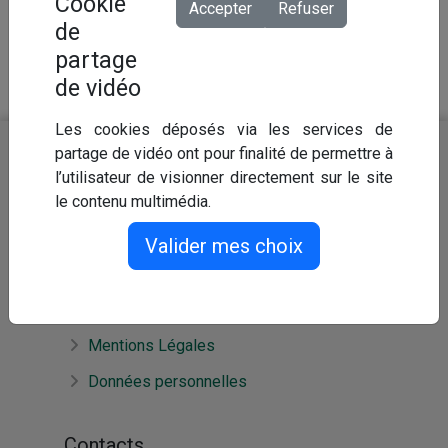
Cookie
s’adapte à l'évolution des obligations
Accepter
Refuser
statutaires, des besoins et des finances
de
locales de chaque collectivité ou
partage
établissement.
de vidéo
Les cookies déposés via les services de
partage de vidéo ont pour finalité de permettre à
A propos
l’utilisateur de visionner directement sur le site
le contenu multimédia.
Nous découvrir
Nos offres et services
Valider mes choix
Légal
Mentions Légales
Données personnelles
Contacts