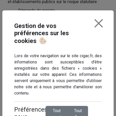
et établissements publics sur le risque statutaire :
Demande de projets
Etablissement de contrats
Gestion de mouvements de personnel
Gestion de vos
Gestion et indemnisation de sinistres
préférences sur les
Suivi de l’absentéisme
cookies
Conseil statutaire
Mise en place d’expertises et de contrôles
Lors de votre navigation sur le site cigac.fr, des
médicaux
informations sont susceptibles d'être
Aide au retour à l’emploi et gestion de crise
enregistrées dans des fichiers « cookies »
installés sur votre appareil. Ces informations
servent uniquement à vous permettre d’utiliser
Pourquoi s'assurer ?
notre site et à nous permettre d’améliorer son
contenu.
L'absentéisme peut avoir un réel impact sur votre
budget et votre fonctionnement.
Préférences
Tout
Tout